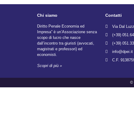
Chi siamo
Contatti
Diritto Penale Economia ed
Via Dal Luz
Impresa” è un’Associazione senza
(+39) 051.64
scopo di lucro che nasce
dall’incontro tra giuristi (avvocati,
(+39) 051.33
magistrati e professori) ed
info@dpei.it
economisti.
C.F. 913875
Scopri di più »
© 