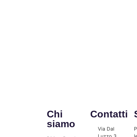
Chi
Contatti
siamo
Via Dal
P
Luzzo 3,
l