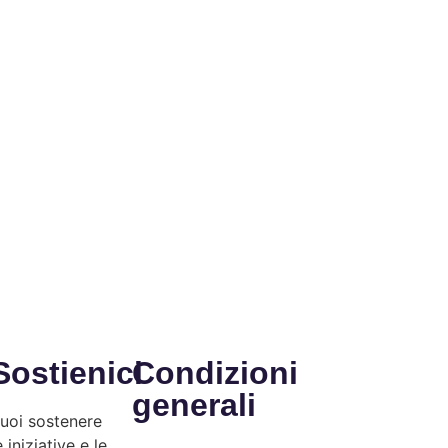
Sostienici
Condizioni
generali
uoi sostenere
e iniziative e le