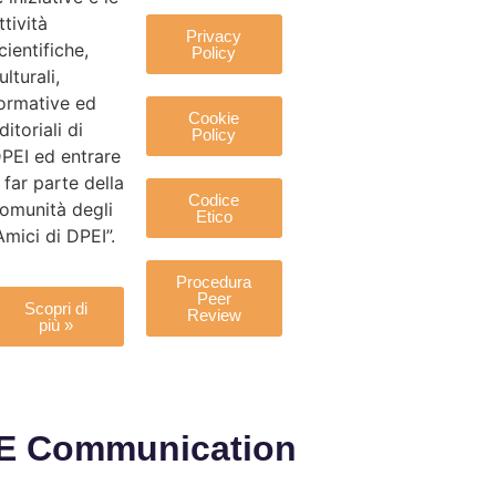
ttività
Privacy
cientifiche,
Policy
ulturali,
ormative ed
Cookie
ditoriali di
Policy
PEI ed entrare
 far parte della
Codice
omunità degli
Etico
Amici di DPEI”.
Procedura
Peer
Scopri di
Review
più »
ME Communication