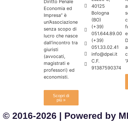
Diritto Penale
40125
a
Economia ed
Bologna
s
Impresa” è
(BO)
c
un’Associazione
(+39)
f
senza scopo di
051.644.89.00
e
lucro che nasce
(+39)
D
dall’incontro tra
051.33.02.41
a
giuristi
info@dpei.it
c
(avvocati,
C.F.
“
magistrati e
91387590374
professori) ed
economisti.
Scopri di
più »
© 2016-2026 | Powered by 