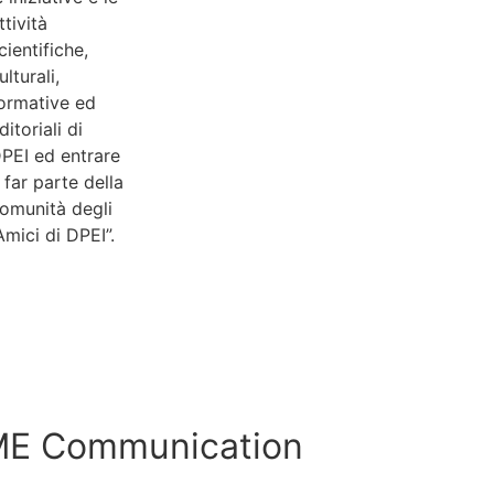
ttività
Privacy
cientifiche,
Policy
ulturali,
ormative ed
Cookie
ditoriali di
Policy
PEI ed entrare
 far parte della
Codice
omunità degli
Etico
Amici di DPEI”.
Procedura
Peer
Scopri di
Review
più »
ME Communication