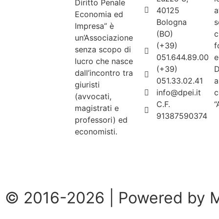
Diritto Penale
40125
a
Economia ed
Bologna
s
Impresa” è
(BO)
c
un’Associazione
(+39)
f
senza scopo di
051.644.89.00
e
lucro che nasce
(+39)
D
dall’incontro tra
051.33.02.41
a
giuristi
info@dpei.it
c
(avvocati,
C.F.
“
magistrati e
91387590374
professori) ed
economisti.
Scopri di
più »
© 2016-2026 | Powered by 