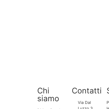
Chi
Contatti
siamo
Via Dal
P
Luzzo 3,
l