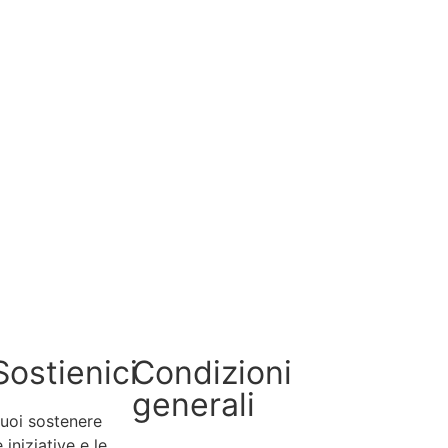
Sostienici
Condizioni
generali
uoi sostenere
e iniziative e le