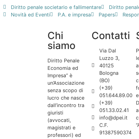
Diritto penale societario e fallimentare
Diritto penal
Novità ed Eventi
P.A. e impresa
Papers
Respons
Chi
Contatti
siamo
Via Dal
P
Luzzo 3,
l
Diritto Penale
40125
a
Economia ed
Bologna
s
Impresa” è
(BO)
c
un’Associazione
(+39)
f
senza scopo di
051.644.89.00
e
lucro che nasce
(+39)
D
dall’incontro tra
051.33.02.41
a
giuristi
info@dpei.it
c
(avvocati,
C.F.
“
magistrati e
91387590374
professori) ed