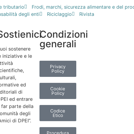
e tributario
Frodi, marchi, sicurezza alimentare e del pro
abilità degli enti
Riciclaggio
Rivista
Sostienici
Condizioni
generali
uoi sostenere
e iniziative e le
ttività
Privacy
cientifiche,
Policy
ulturali,
ormative ed
Cookie
ditoriali di
Policy
PEI ed entrare
 far parte della
Codice
omunità degli
Etico
Amici di DPEI”.
Procedura