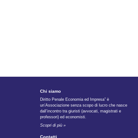
Chi siamo
Diritto Penale Economia ed Impresa” è
un’Associazione senza scopo di lucro che nasce
dall’incontro tra giuristi (avvocati, magistrati e
professori) ed economisti.
Scopri di più »
Contatti