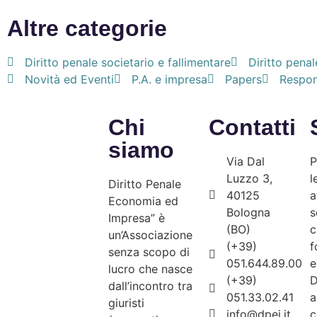
Altre categorie
Diritto penale societario e fallimentare
Diritto penal
Novità ed Eventi
P.A. e impresa
Papers
Respons
Chi
Contatti
siamo
Via Dal
P
Luzzo 3,
l
Diritto Penale
40125
a
Economia ed
Bologna
s
Impresa” è
(BO)
c
un’Associazione
(+39)
f
senza scopo di
051.644.89.00
e
lucro che nasce
(+39)
D
dall’incontro tra
051.33.02.41
a
giuristi
info@dpei.it
c