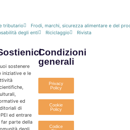
e tributario
Frodi, marchi, sicurezza alimentare e del pro
abilità degli enti
Riciclaggio
Rivista
Sostienici
Condizioni
generali
uoi sostenere
e iniziative e le
ttività
Privacy
cientifiche,
Policy
ulturali,
ormative ed
Cookie
ditoriali di
Policy
PEI ed entrare
 far parte della
Codice
omunità degli