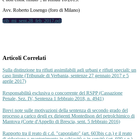
Avv. Roberto Losengo (foro di Milano)
trib_mi_sent.28_feb_2017.pdf
Articoli Correlati
Sulla distinzione tra rifiuti assimilabili agli urbani e rifiuti speciali: un
caso limite (Tribunale di Verbania, sentenze 27 gennaio 2017 e 5
aprile 2017)
Responsabilità esclusiva o concorrente del RSPP (Cassazione
Penale, Sez. IV, Sentenza 1 febbraio 2018, n. 4941)
Brevi note sulle motivazioni della sentenza di secondo grado del
processo a carico degli ex dirigenti Montedison del petrolchimico di
Mantova (Corte d'Appello di Brescia, sent. 5 febbraio 2016)
Rapporto tra il reato di c.d. "caporalato" (art. 603bis c.p.) e il reato
di riduzione o mantenimento in schiavitù o in servitù (art. 600 c.p.)