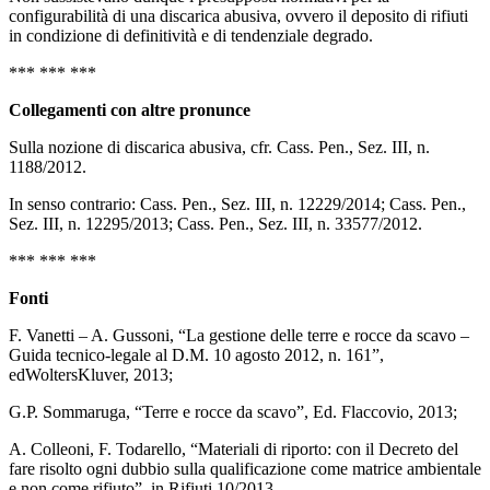
configurabilità di una discarica abusiva, ovvero il deposito di rifiuti
in condizione di definitività e di tendenziale degrado.
*** *** ***
Collegamenti con altre pronunce
Sulla nozione di discarica abusiva, cfr. Cass. Pen., Sez. III, n.
1188/2012.
In senso contrario: Cass. Pen., Sez. III, n. 12229/2014; Cass. Pen.,
Sez. III, n. 12295/2013; Cass. Pen., Sez. III, n. 33577/2012.
*** *** ***
Fonti
F. Vanetti – A. Gussoni, “La gestione delle terre e rocce da scavo –
Guida tecnico-legale al D.M. 10 agosto 2012, n. 161”,
edWoltersKluver, 2013;
G.P. Sommaruga, “Terre e rocce da scavo”, Ed. Flaccovio, 2013;
A. Colleoni, F. Todarello, “Materiali di riporto: con il Decreto del
fare risolto ogni dubbio sulla qualificazione come matrice ambientale
e non come rifiuto”, in Rifiuti 10/2013.