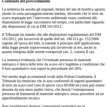
Contenuto del provvedimento
La sentenza ha assolto gli imputati, titolari del sito di bonifica agraria
situato in zona paesaggisticamente tutelata, rilevando che le terre da
scavo impiegate per l’intervento ambientale erano conformi alle
disposizioni di legge succedutesi nel tempo, con particolare riguardo
alle disposizioni di cui al DM 161/2012.
Il Tribunale ha statuito che alle disposizioni regolamentari del DM
161/2012, più favorevoli di quelle dell’art. 186 D.Lgs. 152/2006
vigente all’epoca dei fatti, si estende il principio dell’applicazione
della legge penale sopravvenuta più favorevole al reo, anche in
quanto integrata dalle norme extrapenali (art. 2, comma II cp).
La sentenza evidenzia che l’eventuale presenza di materiale
antropico è tipica delle terre da scavo ed è legittima a condizione che
il loro quantitativo non superi la percentuale del 20%.
Nel merito degli accertamenti svolti dalla Polizia Giudiziaria, il
Tribunale ha rimarcato che la non conformità di ingenti quantitativi
di terre da scavo (nel caso di specie circa 60.000 mc) non può essere
desunta da una mera analisi visiva, che denoti l’estemporanea
presenza di frammenti di materiale antropico, senza procedere ad un
approfondimento tecnico.
Non sussistevano dunque i presupposti normativi per la