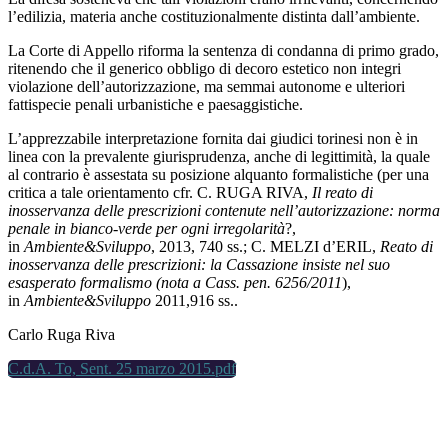
l’edilizia, materia anche costituzionalmente distinta dall’ambiente.
La Corte di Appello riforma la sentenza di condanna di primo grado,
ritenendo che il generico obbligo di decoro estetico non integri
violazione dell’autorizzazione, ma semmai autonome e ulteriori
fattispecie penali urbanistiche e paesaggistiche.
L’apprezzabile interpretazione fornita dai giudici torinesi non è in
linea con la prevalente giurisprudenza, anche di legittimità, la quale
al contrario è assestata su posizione alquanto formalistiche (per una
critica a tale orientamento cfr. C. RUGA RIVA,
Il reato di
inosservanza delle prescrizioni contenute nell’autorizzazione: norma
penale in bianco-verde per ogni irregolarità
?,
in
Ambiente&Sviluppo
, 2013, 740 ss.; C. MELZI d’ERIL,
Reato di
inosservanza delle prescrizioni: la Cassazione insiste nel suo
esasperato formalismo (nota a Cass. pen. 6256/2011
),
in
Ambiente&Sviluppo
2011,916 ss..
Carlo Ruga Riva
C.d.A. To, Sent. 25 marzo 2015.pdf