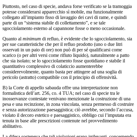
Piuttosto, nel caso di specie, andava forse verificato se la tramoggia
potesse considerarsi apparecchio sì mobile, ma funzionalmente
collegato all’impianto fisso di lavaggio dei cavi di rame, e quindi
parte di un “sistema stabile di collettamento”, e se tale
sgocciolamento esterno al capannone fosse o meno occasionale.
Quanto al
minimum
di refluo, è evidente che lo sgocciolamento, sia
per sue caratteristiche che per il refluo prodotto (uno o due litri
osservati in un paio di ore) non può di per sé qualificarsi come
scarico (o per altri versi come rifiuto liquido), naturalmente a patto
che sia isolato; se lo sgocciolamento fosse quotidiano e stabile il
quantitativo complessivo di colaticcio aumenterebbe
considerevolmente, quanto basta per attingere ad una soglia di
pericolo (astratto) compatibile con il principio di offensività.
B) la Corte di appello sabauda offre una interpretazione non
formalistica dell’art. 256, co. 4 TUA; nel caso di specie tra le
inosservanze contestate venivano menzionate la costruzione di una
pesa e una recinzione, in zona vincolata, senza permesso di costruire
e senza autorizzazione paesaggistica; ciò avrebbe, secondo l’accusa,
violato il decoro estetico e paesaggistico, obbligo cui l’imputata era
tenuta in base alle prescrizioni contenute nel provvedimento
abilitativo.
La difesa sosteneva che tali violazioni erano irrilevanti, concernendo